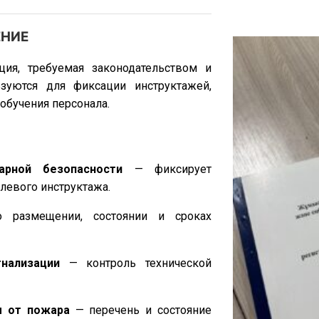
ля. Мы изготавливаем журналы любых
лянцевых изданий.
ЕНИЕ
ия, требуемая законодательством и
зуются для фиксации инструктажей,
обучения персонала.
арной безопасности
— фиксирует
левого инструктажа.
размещении, состоянии и сроках
нализации
— контроль технической