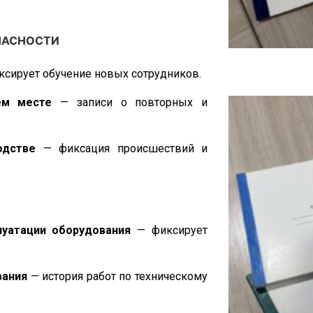
ы от пожара
— перечень и состояние
ОПАСНОСТИ
сирует обучение новых сотрудников.
ем месте
— записи о повторных и
одстве
— фиксация происшествий и
луатации оборудования
— фиксирует
вания
— история работ по техническому