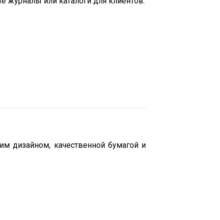
еквартально или по индивидуальному
ые журналы или каталоги для клиентов.
им дизайном, качественной бумагой и