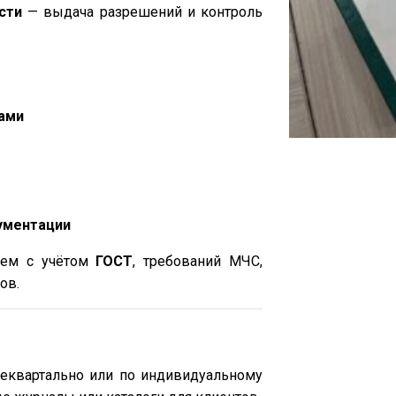
сти
— выдача разрешений и контроль
ами
ументации
аем с учётом
ГОСТ
, требований МЧС,
ов.